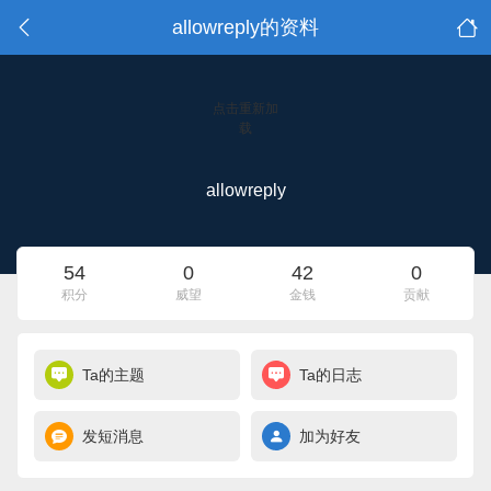
allowreply的资料
点击重新加
载
allowreply
54
0
42
0
积分
威望
金钱
贡献
Ta的主题
Ta的日志
发短消息
加为好友